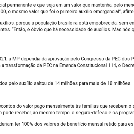
al permanente e que seja em um valor que mantenha, pelo meno
0, o mesmo valor que foi o primeiro auxílio emergencial”, afirm
auxílios, porque a população brasileira está empobrecida, sem e
antes. “Então, é óbvio que há necessidade de auxílios. Mas nós
021, a MP dependia da aprovação pelo Congresso da PEC dos P
 a transformação da PEC na Emenda Constitucional 114, o Decr
idos pelo auxílio saltou de 14 milhões para mais de 18 milhões.
descontos do valor pago mensalmente às famílias que recebem o
não pode receber, ao mesmo tempo, o seguro-defeso e os program
oderiam ter 100% dos valores de benefício mensal retido para ess