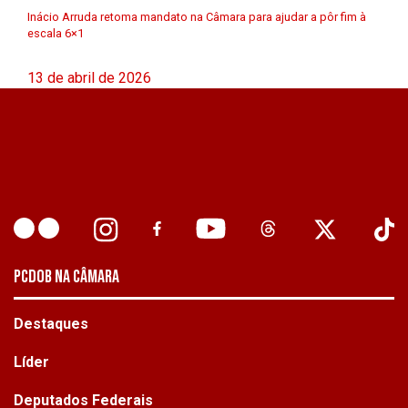
Inácio Arruda retoma mandato na Câmara para ajudar a pôr fim à
escala 6×1
13 de abril de 2026
PCDOB NA CÂMARA
Destaques
Líder
Deputados Federais