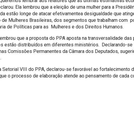
 “Queremos lembrar aos relatores que as últimas estimativas ec
eclarou. Ela lembrou que a eleição de uma mulher para a Presid
inda estão longe de atacar efetivamentea desigualdade que ating
 de Mulheres Brasileiras, dos segmentos que trabalham com pol
ia de Políticas para as Mulheres e dos Direitos Humanos.
, lembrou que a proposta do PPA aposta na transversalidade das
 estão distribuídos em diferentes ministérios. Declarando-se 
 nas Comissões Permanentes da Câmara dos Deputados, sugeriu
.
a Setorial VIII do PPA, declarou-se favorável ao fortalecimento
porque o processo de elaboração atende ao pensamento de cada 