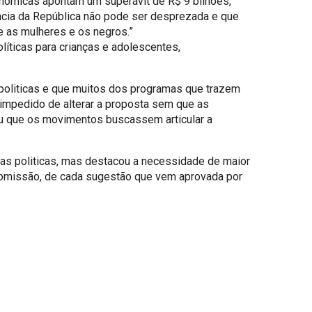
onômicas apontam um superávit de R$ 9 bilhões,
ência da República não pode ser desprezada e que
e as mulheres e os negros.”
íticas para crianças e adolescentes,
 politicas e que muitos dos programas que trazem
impedido de alterar a proposta sem que as
 que os movimentos buscassem articular a
 das politicas, mas destacou a necessidade de maior
comissão, de cada sugestão que vem aprovada por