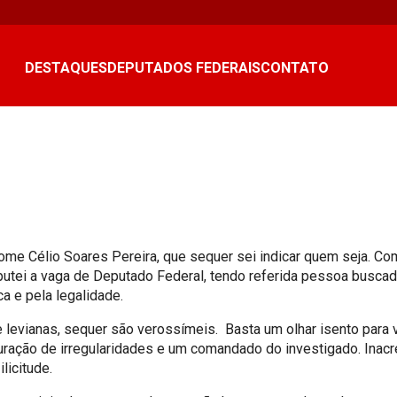
DESTAQUES
DEPUTADOS FEDERAIS
CONTATO
me Célio Soares Pereira, que sequer sei indicar quem seja. Com
putei a vaga de Deputado Federal, tendo referida pessoa buscad
a e pela legalidade.
levianas, sequer são verossímeis. Basta um olhar isento para v
puração de irregularidades e um comandado do investigado. Inacre
licitude.