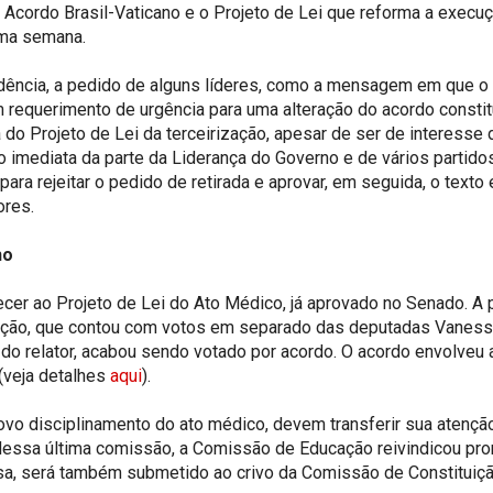
cordo Brasil-Vaticano e o Projeto de Lei que reforma a execução
ima semana.
idência, a pedido de alguns líderes, como a mensagem em que o 
um requerimento de urgência para uma alteração do acordo const
do Projeto de Lei da terceirização, apesar de ser de interesse
ão imediata da parte da Liderança do Governo e de vários partid
ra rejeitar o pedido de retirada e aprovar, em seguida, o texto
ores.
ho
cer ao Projeto de Lei do Ato Médico, já aprovado no Senado. A
ação, que contou com votos em separado das deputadas Vanessa 
 do relator, acabou sendo votado por acordo. O acordo envolveu
(veja detalhes
aqui
).
ovo disciplinamento do ato médico, devem transferir sua atenç
dessa última comissão, a Comissão de Educação reivindicou pro
Casa, será também submetido ao crivo da Comissão de Constituiçã