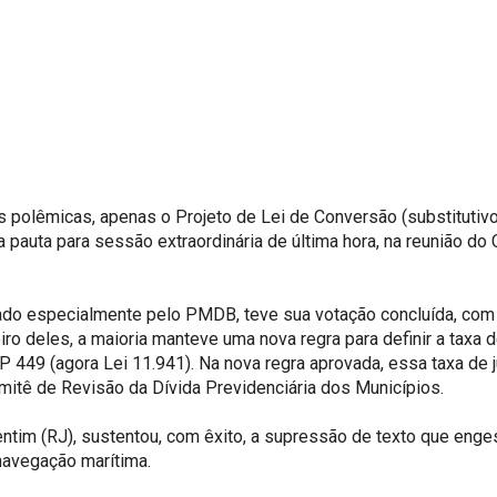
 polêmicas, apenas o Projeto de Lei de Conversão (substitutivo
auta para sessão extraordinária de última hora, na reunião do C
do especialmente pelo PMDB, teve sua votação concluída, com a 
o deles, a maioria manteve uma nova regra para definir a taxa 
P 449 (agora Lei 11.941). Na nova regra aprovada, essa taxa de j
itê de Revisão da Dívida Previdenciária dos Municípios.
entim (RJ), sustentou, com êxito, a supressão de texto que e
navegação marítima.