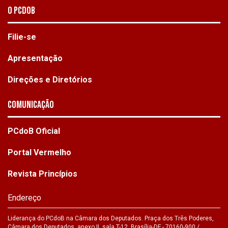
O PCdoB
Filie-se
Apresentação
Direções e Diretórios
Comunicação
PCdoB Oficial
Portal Vermelho
Revista Princípios
Endereço
Liderança do PCdoB na Câmara dos Deputados. Praça dos Três Poderes,
Câmara dos Deputados, anexo II, sala T-12. Brasília-DF - 70160-900 /