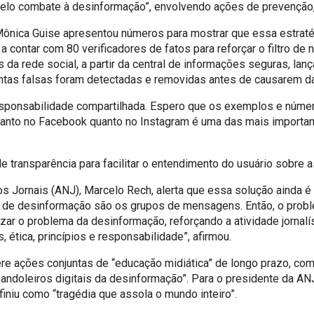
 pelo combate à desinformação”, envolvendo ações de prevenção
Mônica Guise apresentou números para mostrar que essa estratég
 contar com 80 verificadores de fatos para reforçar o filtro de 
da rede social, a partir da central de informações seguras, la
 contas falsas foram detectadas e removidas antes de causarem 
sponsabilidade compartilhada. Espero que os exemplos e número
 tanto no Facebook quanto no Instagram é uma das mais importa
 transparência para facilitar o entendimento do usuário sobre as
s Jornais (ANJ), Marcelo Rech, alerta que essa solução ainda é 
or de desinformação são os grupos de mensagens. Então, o prob
ar o problema da desinformação, reforçando a atividade jornalís
 ética, princípios e responsabilidade”, afirmou.
re ações conjuntas de “educação midiática” de longo prazo, com 
bandoleiros digitais da desinformação”. Para o presidente da A
iniu como “tragédia que assola o mundo inteiro”.