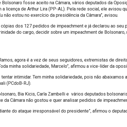
 Bolsonaro fosse aceito na Câmara, vários deputados da Opos
 licença de Arthur Lira (PP-AL). Pela rede social, ele avisou qu
 não estou no exercício da presidência da Câmara”, avisou.
ou cópias dos 127 pedidos de impeachment e já declarou ao seu p
rinidade do cargo, decidir sobre um impeachment de Bolsonaro,
amos, agora é a vez de seus seguidores, extremistas de direit
oda minha solidariedade, Marcelo”, afirmou a vice-líder da opo
tentar intimidar. Tem minha solidariedade, pois não abaixamos a
hali (PCdoB-RJ).
sonaro, Bia Kicis, Carla Zambelli e vários deputados bolsonaris
ice da Câmara não gostou e quer analisar pedidos de impeachmen
ante do ataque irresponsável do presidente”, afirmou o deputad