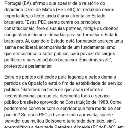
Portugal (BA), afirmou que apesar de o relatório do
deputado Darci de Matos (PSD-SC) ter reduzido danos
importantes, o texto ainda é uma afronta ao Estado
brasileiro. “Essa PEC atenta contra os princípios
constitucionais, fere cláusulas pétreas, mitiga os direitos
conquistados durante décadas para se formatar o Estado
brasileiro. Aí, quando o Estado está formatado aparece uma
sanha neoliberal, acompanhada de um fundamentalismo
que desconhece o setor público, para povoar de cargos
políticos o serviço público brasileiro. É inadmissível!”,
protestou a parlamentar.
Entre os pontos criticados pela legenda e pelos demais
partidos da Oposição está o fim da estabilidade do serviço
público. “Batemos na tecla de que essa reforma é
inconstitucional, porque ela desmonta todo o serviço
público brasileiro aprovado na Constituição de 1988. Como
poderemos conviver com o servidor que terá medo de ser
punido? Se essa PEC já tivesse sido aprovada, aquele
servidor que multou Bolsonaro teria sido demitido, sim”,
exemplificou a deputada Perpétua Almeida (PCdoB-AC), em