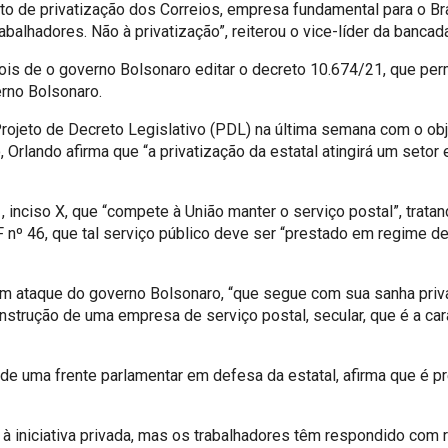
eto de privatização dos Correios, empresa fundamental para o B
abalhadores. Não à privatização”, reiterou o vice-líder da banca
is de o governo Bolsonaro editar o decreto 10.674/21, que perm
erno Bolsonaro.
ojeto de Decreto Legislativo (PDL) na última semana com o obje
rlando afirma que “a privatização da estatal atingirá um setor 
 inciso X, que “compete à União manter o serviço postal”, tratan
nº 46, que tal serviço público deve ser “prestado em regime de 
um ataque do governo Bolsonaro, “que segue com sua sanha priva
trução de uma empresa de serviço postal, secular, que é a cara
de uma frente parlamentar em defesa da estatal, afirma que é p
 à iniciativa privada, mas os trabalhadores têm respondido com