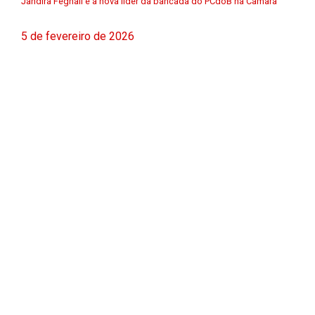
Jandira Feghali é a nova líder da bancada do PCdoB na Câmara
5 de fevereiro de 2026