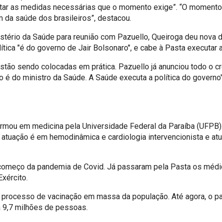
tar as medidas necessárias que o momento exige”. “O momento ex
 da saúde dos brasileiros”, destacou.
inistério da Saúde para reunião com Pazuello, Queiroga deu nova
ítica "é do governo de Jair Bolsonaro", e cabe à Pasta executar 
 estão sendo colocadas em prática. Pazuello já anunciou todo o
não é do ministro da Saúde. A Saúde executa a política do gover
rmou em medicina pela Universidade Federal da Paraíba (UFPB).
de atuação é em hemodinâmica e cardiologia intervencionista e 
 começo da pandemia de Covid. Já passaram pela Pasta os médi
xército.
 o processo de vacinação em massa da população. Até agora, o p
a 9,7 milhões de pessoas.