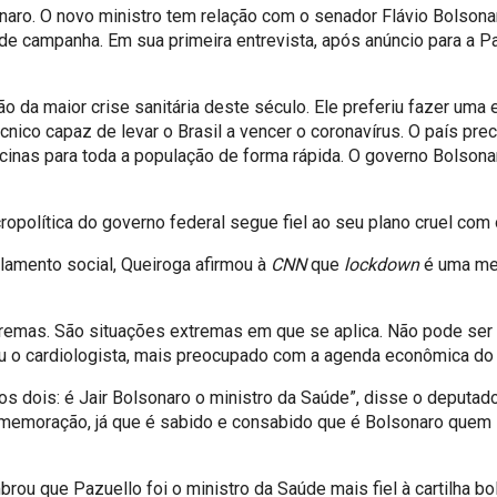
naro. O novo ministro tem relação com o senador Flávio Bolsonar
de campanha. Em sua primeira entrevista, após anúncio para a 
 da maior crise sanitária deste século. Ele preferiu fazer uma es
nico capaz de levar o Brasil a vencer o coronavírus. O país pr
acinas para toda a população de forma rápida. O governo Bolsonaro
política do governo federal segue fiel ao seu plano cruel com o
olamento social, Queiroga afirmou à
CNN
que
lockdown
é uma me
remas. São situações extremas em que se aplica. Não pode ser 
u o cardiologista, mais preocupado com a agenda econômica do
s dois: é Jair Bolsonaro o ministro da Saúde”, disse o deputa
 comemoração, já que é sabido e consabido que é Bolsonaro que
u que Pazuello foi o ministro da Saúde mais fiel à cartilha bo