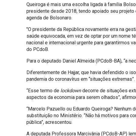
Queiroga é mais uma escolha ligada à família Bolso
presidente desde 2018, tendo apoiado seu projeto 
agenda de Bolsonaro.
"O presidente da República novamente erra na gestão
saúde equivocada, em vez de optar por um nome téc
nacional e internacional urgente para garantirmos v
do PCdoB.
Para o deputado Daniel Almeida (PCdoB-BA), “a necro
Diferentemente de Hajjar, que havia defendido o is
pandemia do coronavírus em “situações extremas”.
“Esse termo de
lockdown
decorre de situações ext
aspectos da economia para serem olhados”, afirmo
“Marcelo Pazuello ou Eduardo Queiroga? Nenhum do
substituição no Ministério. “Não há motivos para
pública”, acrescentou.
A deputada Professora Marcivânia (PCdoB-AP) lembro