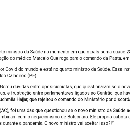
arto ministro da Saúde no momento em que o país soma quase 28
eação do médico Marcelo Queiroga para o comando da Pasta, em 
or Covid do mundo e está no quarto ministro da Saúde. Essa inst
ldo Calheiros (PE).
 Gerou dúvidas entre oposicionistas, que questionaram se o nov
rus, e frustração entre parlamentares ligados ao Centrão, que 
mila Hajjar, que rejeitou o comando do Ministério por discordar
AC), foi uma das que questionou se o novo ministro da Saúde ac
mbinam com o negacionismo de Bolsonaro. Ele próprio sabota o 
durante a pandemia. O novo ministro vai aceitar isso?!”.