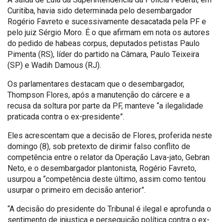
Curitiba, havia sido determinada pelo desembargador
Rogério Favreto e sucessivamente desacatada pela PF e
pelo juiz Sérgio Moro. É o que afirmam em nota os autores
do pedido de habeas corpus, deputados petistas Paulo
Pimenta (RS), líder do partido na Câmara, Paulo Teixeira
(SP) e Wadih Damous (RJ).
Os parlamentares destacam que o desembargador,
Thompson Flores, após a manutenção do cárcere e a
recusa da soltura por parte da PF, manteve “a ilegalidade
praticada contra o ex-presidente”.
Eles acrescentam que a decisão de Flores, proferida neste
domingo (8), sob pretexto de dirimir falso conflito de
competência entre o relator da Operação Lava-jato, Gebran
Neto, e o desembargador plantonista, Rogério Favreto,
usurpou a “competência deste último, assim como tentou
usurpar o primeiro em decisão anterior”.
“A decisão do presidente do Tribunal é ilegal e aprofunda o
sentimento de injustiça e perseguição política contra o ex-