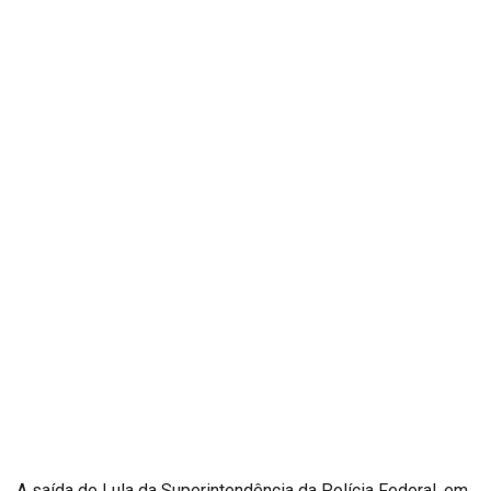
A saída de Lula da Superintendência da Polícia Federal, em