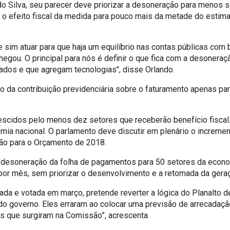
do Silva, seu parecer deve priorizar a desoneração para menos 
 o efeito fiscal da medida para pouco mais da metade do estima
 sim atuar para que haja um equilíbrio nas contas públicas com b
hegou. O principal para nós é definir o que fica com a desoner
tados e que agregam tecnologias", disse Orlando.
 da contribuição previdenciária sobre o faturamento apenas para 
cidos pelo menos dez setores que receberão benefício fiscal. Se
mia nacional. O parlamento deve discutir em plenário o increme
ção para o Orçamento de 2018.
 a desoneração da folha de pagamentos para 50 setores da econ
por mês, sem priorizar o desenvolvimento e a retomada da ger
ada e votada em março, pretende reverter a lógica do Planalto d
o governo. Eles erraram ao colocar uma previsão de arrecadação
as que surgiram na Comissão”, acrescenta.