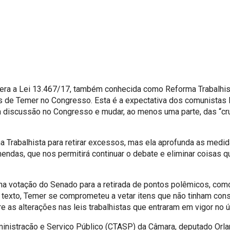
era a Lei 13.467/17, também conhecida como Reforma Trabalhist
os de Temer no Congresso. Esta é a expectativa dos comunistas D
 discussão no Congresso e mudar, ao menos uma parte, das “c
 Trabalhista para retirar excessos, mas ela aprofunda as medid
endas, que nos permitirá continuar o debate e eliminar coisas 
 na votação do Senado para a retirada de pontos polêmicos, com
o texto, Temer se comprometeu a vetar itens que não tinham con
as alterações nas leis trabalhistas que entraram em vigor no úl
inistração e Serviço Público (CTASP) da Câmara, deputado Orlan