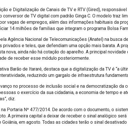
ção e Digitalização de Canais de TV e RTV (Gired), responsável
 pelo conversor de TV digital com padrão Ginga C. O modelo traz 
r vagas de empregos, além das informações habituais da progr
ciar 14 milhões de famílias que integram o programa Bolsa Famí
pela Agência Nacional de Telecomunicações (Anatel) na busca d
res privados e teles, que defendiam uma opção mais barata. A pr
 nova, ainda não há cotação do aparelho. A principal novidade d
dade de receber esse módulo posteriormente.
tiva Barão de Itararé, destaca que a digitalização da TV é “a últ
nteratividade, reduzindo um gargalo de infraestrutura fundament
vanço no processo de inclusão social e na democratização da c
s pessoas o exercício da sua cidadania, a economia de tempo e
s”, diz.
o na Portaria Nº 477/2014. De acordo com o documento, o sist
to. A primeira capital a deixar de receber o sinal analógico será
e Goiânia, em agosto. Todas as cidades terão o sinal desativa