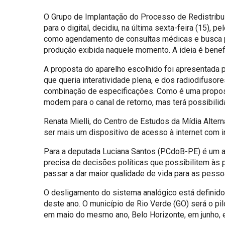
O Grupo de Implantação do Processo de Redistribui
para o digital, decidiu, na última sexta-feira (15),
como agendamento de consultas médicas e busca po
produção exibida naquele momento. A ideia é benefi
A proposta do aparelho escolhido foi apresentada 
que queria interatividade plena, e dos radiodifuso
combinação de especificações. Como é uma proposta
modem para o canal de retorno, mas terá possibili
Renata Mielli, do Centro de Estudos da Mídia Alterna
ser mais um dispositivo de acesso à internet com i
Para a deputada Luciana Santos (PCdoB-PE) é um a
precisa de decisões políticas que possibilitem à
passar a dar maior qualidade de vida para as pessoa
O desligamento do sistema analógico está definid
deste ano. O município de Rio Verde (GO) será o pilo
em maio do mesmo ano, Belo Horizonte, em junho, 