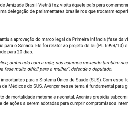
r de Amizade Brasil-Vietnã fez visita àquele país para comemor
ma delegação de parlamentares brasileiros que trocaram experi
tiu a aprovação do marco legal da Primeira Infância (fase da v
 para o Senado. Ele foi relator ao projeto de lei (PL 6998/13) e 
ade para 20 dias.
lice, ombreado com a mãe, nós estamos mexendo também nessa
 fase muito difícil para a mulher", defende o deputado.
 importantes para o Sistema Único de Saúde (SUS). Com esse fo
ra de Médicos do SUS. Avançar nesse tema é fundamental para ga
to da mortalidade materna e neonatal, Ananias presidiu subcomi
e de ações a serem adotadas para cumprir compromissos interna