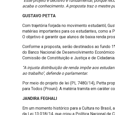
“
Esse projeto é decisivo e fundamental, porque rec
acaba o conhecimento. A proposta traz o mestre pa
GUSTAVO PETTA
Com trajetória forjada no movimento estudantil, G
matérias importantes para os estudantes, como a P
O objetivo é garantir que alunos de baixa renda pr
Conforme a proposta, serão destinados ao fundo 1%
do Banco Nacional de Desenvolvimento Econômico e
Comissão de Constituição e Justiça e de Cidadania
“A injusta distribuição de renda impõe aos estuda
ao trabalho", defende o parlamentar.
Por meio do projeto de lei (PL 7480/14), Petta pr
para Todos (Prouni). A matéria tramita em caráter 
JANDIRA FEGHALI
Em um momento histórico para a Cultura no Brasil, 
da Lei 13.018/14, que criou a Política Nacional de 