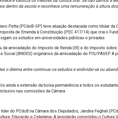
onhece e valoriza os mestres da cultura oral. Se não damos a el
ra dentro da escola e reconhece uma remuneração à altura dos 
ustavo Petta (PCdoB-SP) teve atuação destacada como titular da
roposta de Emenda à Constituição (PEC 417/14) que cria o Fund
ossigam os estudos em universidades públicas e privadas.
 da arrecadação do Imposto de Renda (IR) e do Imposto sobre P
 Social (BNDES) originários da arrecadação do PIS/PASEP. A pr
.
ntes o dilema entre continuar os estudos e endividar-se ou aban
opôs ainda a extensão da bolsa permanência a todos os estudant
conclusivo nas comissões da Câmara.
a líder do PCdoB na Câmara dos Deputados, Jandira Feghali (PCd
Cultura, Educação e Cidadania. A legislação consolidou o Cultura 