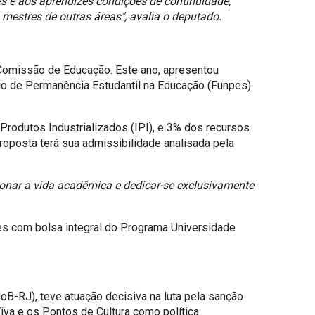
es e aos aprendizes condições de continuidade,
mestres de outras áreas", avalia o deputado.
 Comissão de Educação. Este ano, apresentou
o de Permanência Estudantil na Educação (Funpes).
rodutos Industrializados (IPI), e 3% dos recursos
oposta terá sua admissibilidade analisada pela
donar a vida acadêmica e dedicar-se exclusivamente
es com bolsa integral do Programa Universidade
oB-RJ), teve atuação decisiva na luta pela sanção
Viva e os Pontos de Cultura como política