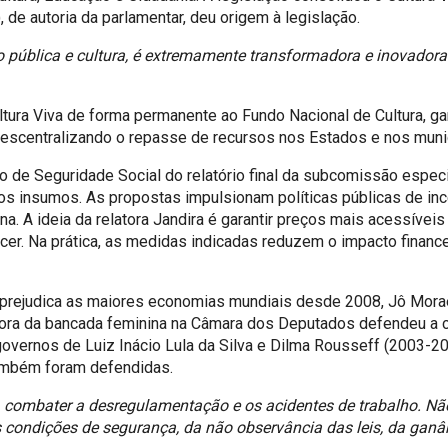
 de autoria da parlamentar, deu origem à legislação.
pública e cultura, é extremamente transformadora e inovadora.
Cultura Viva de forma permanente ao Fundo Nacional de Cultura, 
 descentralizando o repasse de recursos nos Estados e nos muni
ão de Seguridade Social do relatório final da subcomissão espe
s insumos. As propostas impulsionam políticas públicas de ince
a. A ideia da relatora Jandira é garantir preços mais acessíve
ncer. Na prática, as medidas indicadas reduzem o impacto finan
 prejudica as maiores economias mundiais desde 2008, Jô Mora
a da bancada feminina na Câmara dos Deputados defendeu a cont
governos de Luiz Inácio Lula da Silva e Dilma Rousseff (2003-20
também foram defendidas.
a, combater a desregulamentação e os acidentes de trabalho. N
condições de segurança, da não observância das leis, da ganân