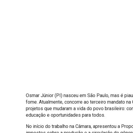
Osmar Júnior (PI) nasceu em São Paulo, mas é piau
fome. Atualmente, concorre ao terceiro mandato na
projetos que mudaram a vida do povo brasileiro: c
educação e oportunidades para todos.
No início do trabalho na Câmara, apresentou a Prop
impostos sobre a produção e a circulação de gêner