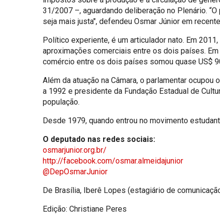
31/2007 –, aguardando deliberação no Plenário. “O p
seja mais justa", defendeu Osmar Júnior em recente
Político experiente, é um articulador nato. Em 201
aproximações comerciais entre os dois países. Em 2
comércio entre os dois países somou quase US$ 90 
Além da atuação na Câmara, o parlamentar ocupou o
a 1992 e presidente da Fundação Estadual de Cultu
população.
Desde 1979, quando entrou no movimento estudantil
O deputado nas redes sociais:
osmarjunior.org.br/
http://facebook.com/osmar.almeidajunior
@DepOsmarJunior
De Brasília, Iberê Lopes (estagiário de comunicaçã
Edição: Christiane Peres