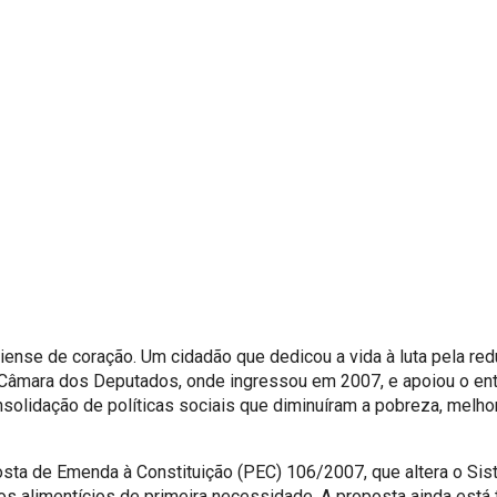
iense de coração. Um cidadão que dedicou a vida à luta pela re
 Câmara dos Deputados, onde ingressou em 2007, e apoiou o entã
onsolidação de políticas sociais que diminuíram a pobreza, mel
osta de Emenda à Constituição (PEC) 106/2007, que altera o Siste
os alimentícios de primeira necessidade. A proposta ainda está