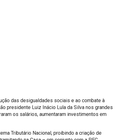
dução das desigualdades sociais e ao combate à
o presidente Luiz Inácio Lula da Silva nos grandes
horaram os salários, aumentaram investimentos em
ma Tributário Nacional, proibindo a criação de
 tramitando na Casa – em conjunto com a PEC