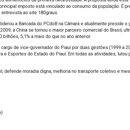
rincipal imposto está vinculado ao consumo da população. É preci
 entrevista ao site 180graus.
1, liderou a Bancada do PCdoB na Câmara e atualmente preside o g
009, a China se tornou o maior parceiro comercial do Brasil, u
bilhões, 5,1% a mais do que no ano anterior.
 cargo de vice-governador do Piauí por duas gestões (1999 a 20
ra e Esportes do Estado do Piauí. Em todas as atividades, luto
, defende moradia digna, melhoria no transporte coletivo e meia
o)