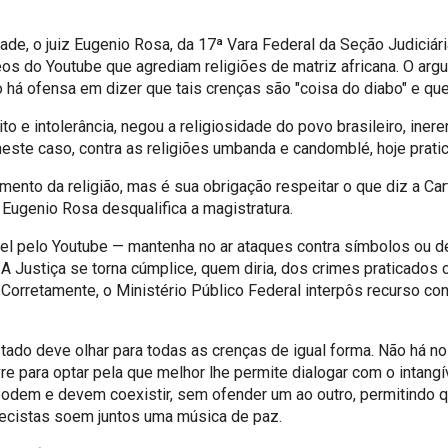
ade, o juiz Eugenio Rosa, da 17ª Vara Federal da Seção Judiciár
deos do Youtube que agrediam religiões de matriz africana. O argu
o há ofensa em dizer que tais crenças são "coisa do diabo" e q
e intolerância, negou a religiosidade do povo brasileiro, inere
, neste caso, contra as religiões umbanda e candomblé, hoje prat
ento da religião, mas é sua obrigação respeitar o que diz a Car
Eugenio Rosa desqualifica a magistratura.
el pelo Youtube — mantenha no ar ataques contra símbolos ou de
 A Justiça se torna cúmplice, quem diria, dos crimes praticados 
. Corretamente, o Ministério Público Federal interpôs recurso c
stado deve olhar para todas as crenças de igual forma. Não há no
 para optar pela que melhor lhe permite dialogar com o intangív
podem e devem coexistir, sem ofender um ao outro, permitindo qu
decistas soem juntos uma música de paz.