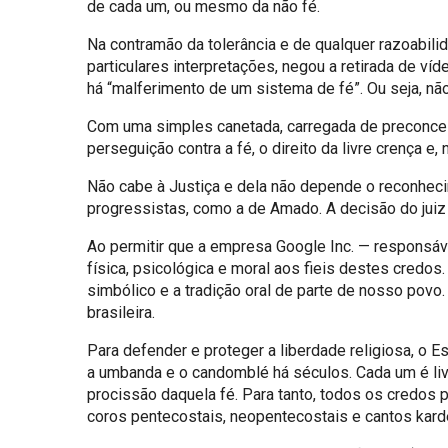
de cada um, ou mesmo da não fé.
Na contramão da tolerância e de qualquer razoabilid
particulares interpretações, negou a retirada de ví
há “malferimento de um sistema de fé”. Ou seja, nã
Com uma simples canetada, carregada de preconceito 
perseguição contra a fé, o direito da livre crença e
Não cabe à Justiça e dela não depende o reconhecim
progressistas, como a de Amado. A decisão do juiz 
Ao permitir que a empresa Google Inc. — responsáv
física, psicológica e moral aos fieis destes credos.
simbólico e a tradição oral de parte de nosso povo
brasileira.
Para defender e proteger a liberdade religiosa, o E
a umbanda e o candomblé há séculos. Cada um é livre
procissão daquela fé. Para tanto, todos os credos 
coros pentecostais, neopentecostais e cantos kar