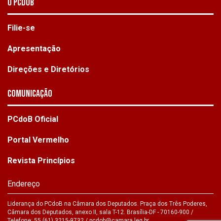
O PCdoB
Filie-se
Apresentação
Direções e Diretórios
Comunicação
PCdoB Oficial
Portal Vermelho
Revista Princípios
Endereço
Liderança do PCdoB na Câmara dos Deputados. Praça dos Três Poderes,
Câmara dos Deputados, anexo II, sala T-12. Brasília-DF - 70160-900 /
Telefone: 55 (61) 3215-9732 /
pcdob@camara.leg.br