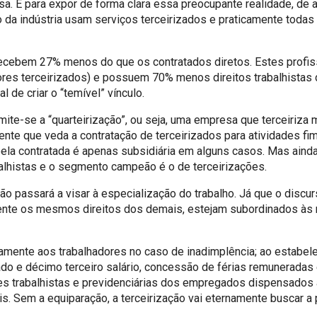
sa. E para expor de forma clara essa preocupante realidade, de
da indústria usam serviços terceirizados e praticamente todas
 recebem 27% menos do que os contratados diretos. Estes profi
adores terceirizados) e possuem 70% menos direitos trabalhist
 de criar o “temível” vínculo.
ite-se a “quarteirização”, ou seja, uma empresa que terceiriza m
tente que veda a contratação de terceirizados para atividades fi
 pela contratada é apenas subsidiária em alguns casos. Mas ain
lhistas e o segmento campeão é o de terceirizações.
ão passará a visar à especialização do trabalho. Já que o discu
ente os mesmos direitos dos demais, estejam subordinados às 
tamente aos trabalhadores no caso de inadimplência; ao estabel
ado e décimo terceiro salário, concessão de férias remuneradas
s trabalhistas e previdenciárias dos empregados dispensados a
is. Sem a equiparação, a terceirização vai eternamente buscar a