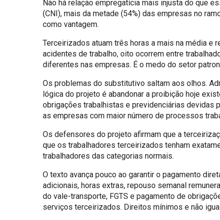
Não há relação empregatícia mais injusta do que es
(CNI), mais da metade (54%) das empresas no ramo 
como vantagem.
Terceirizados atuam três horas a mais na média e
acidentes de trabalho, oito ocorrem entre trabalh
diferentes nas empresas. É o medo do setor patronal
Os problemas do substitutivo saltam aos olhos. Adm
lógica do projeto é abandonar a proibição hoje exis
obrigações trabalhistas e previdenciárias devidas
as empresas com maior número de processos traba
Os defensores do projeto afirmam que a terceirizaç
que os trabalhadores terceirizados tenham exatam
trabalhadores das categorias normais.
O texto avança pouco ao garantir o pagamento dire
adicionais, horas extras, repouso semanal remuner
do vale-transporte, FGTS e pagamento de obrigaçõe
serviços terceirizados. Direitos mínimos e não igua