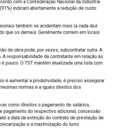
 acordo com a Confederação Nacional da Indústria
 (91%) indicam abertamente a redução de custo
ssionais também se acidentam mais (a cada dez
as do que os demais. Geralmente comem em locais
ão de obra pode, por vezes, subcontratar outra. A
m. A responsabilidade da contratante em relação às
da é pouco. O TST mantém atualizada uma lista com
rso é aumentar a produtividade, é preciso assegurar
mesmas normas e a iguais direitos dos
ecer como direitos o pagamento de salários,
 e pagamento do respectivo adicional, concessão
té a data da extinção do contrato de prestação de
 precarização e a maximização do lucro.