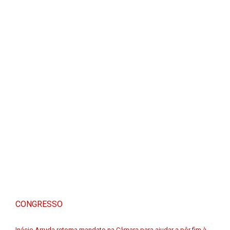
CONGRESSO
Inácio Arruda retoma mandato na Câmara para ajudar a pôr fim à