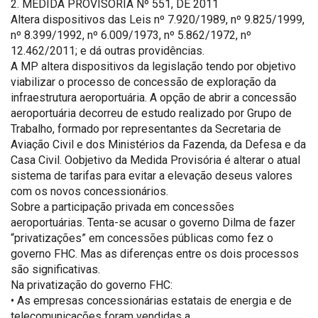
2. MEDIDA PROVISÓRIA Nº 551, DE 2011
Altera dispositivos das Leis nº 7.920/1989, nº 9.825/1999,
nº 8.399/1992, nº 6.009/1973, nº 5.862/1972, nº
12.462/2011; e dá outras providências.
A MP altera dispositivos da legislação tendo por objetivo
viabilizar o processo de concessão de exploração da
infraestrutura aeroportuária. A opção de abrir a concessão
aeroportuária decorreu de estudo realizado por Grupo de
Trabalho, formado por representantes da Secretaria de
Aviação Civil e dos Ministérios da Fazenda, da Defesa e da
Casa Civil. Oobjetivo da Medida Provisória é alterar o atual
sistema de tarifas para evitar a elevação deseus valores
com os novos concessionários.
Sobre a participação privada em concessões
aeroportuárias. Tenta-se acusar o governo Dilma de fazer
“privatizações” em concessões públicas como fez o
governo FHC. Mas as diferenças entre os dois processos
são significativas.
Na privatização do governo FHC:
• As empresas concessionárias estatais de energia e de
telecomunicações foram vendidas a