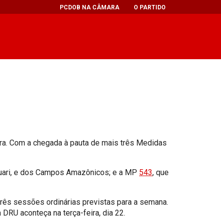
PCDOB NA CÂMARA
O PARTIDO
eira. Com a chegada à pauta de mais três Medidas
nguari, e dos Campos Amazônicos; e a MP
543
, que
três sessões ordinárias previstas para a semana.
RU aconteça na terça-feira, dia 22.