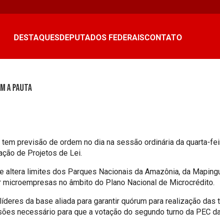
DESTAQUES
DEPUTADOS FEDERAIS
CONTATO
m a pauta
só tem previsão de ordem no dia na sessão ordinária da quarta-f
ação de Projetos de Lei.
ue altera limites dos Parques Nacionais da Amazônia, da Mapi
r microempresas no âmbito do Plano Nacional de Microcrédito.
deres da base aliada para garantir quórum para realização das 
ões necessário para que a votação do segundo turno da PEC da D