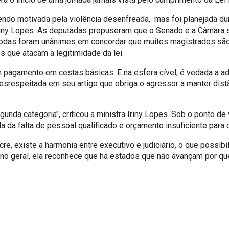
endo motivada pela violência desenfreada, mas foi planejada du
, Iriny Lopes. As deputadas propuseram que o Senado e a Câmara
, todas foram unânimes em concordar que muitos magistrados são
que atacam a legitimidade da lei.
com pagamento em cestas básicas. E na esfera cível, é vedada a 
srespeitada em seu artigo que obriga o agressor a manter distân
a categoria", criticou a ministra Iriny Lopes. Sob o ponto de vi
 da falta de pessoal qualificado e orçamento insuficiente para cu
, existe a harmonia entre executivo e judiciário, o que possibi
no geral, ela reconhece que há estados que não avançam por que