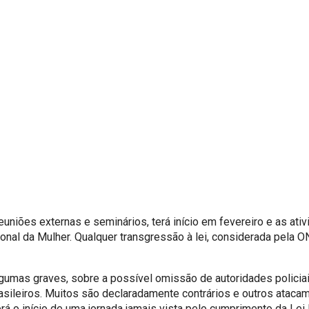
reuniões externas e seminários, terá início em fevereiro e as a
onal da Mulher. Qualquer transgressão à lei, considerada pel
lgumas graves, sobre a possível omissão de autoridades policiais
brasileiros. Muitos são declaradamente contrários e outros atac
á o início de uma jornada jamais vista pelo cumprimento da Lei 