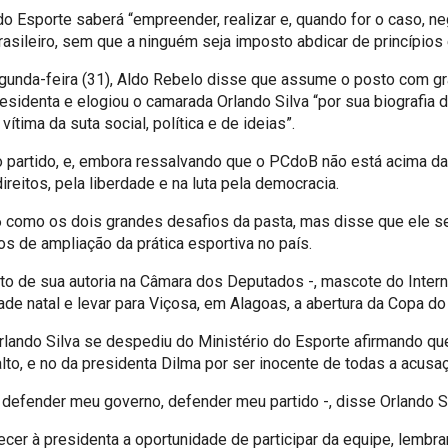
do Esporte saberá “empreender, realizar e, quando for o caso, 
asileiro, sem que a ninguém seja imposto abdicar de princípios e
gunda-feira (31), Aldo Rebelo disse que assume o posto com gra
sidenta e elogiou o camarada Orlando Silva “por sua biografia d
ítima da suta social, política e de ideias”.
partido, e, embora ressalvando que o PCdoB não está acima das 
reitos, pela liberdade e na luta pela democracia.
como os dois grandes desafios da pasta, mas disse que ele se t
s de ampliação da prática esportiva no país.
jeto de sua autoria na Câmara dos Deputados -, mascote do Inter
ade natal e levar para Viçosa, em Alagoas, a abertura da Copa 
lando Silva se despediu do Ministério do Esporte afirmando qu
alto, e no da presidenta Dilma por ser inocente de todas a acus
 defender meu governo, defender meu partido -, disse Orlando S
cer à presidenta a oportunidade de participar da equipe, lembr