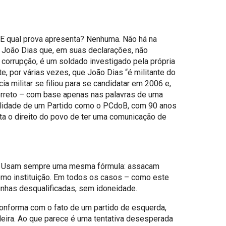
 E qual prova apresenta? Nenhuma. Não há na
e João Dias que, em suas declarações, não
 corrupção, é um soldado investigado pela própria
e, por várias vezes, que João Dias “é militante do
 militar se filiou para se candidatar em 2006 e,
 correto – com base apenas nas palavras de uma
abilidade de um Partido como o PCdoB, com 90 anos
nta o direito do povo de ter uma comunicação de
ção. Usam sempre uma mesma fórmula: assacam
 como instituição. Em todos os casos – como este
munhas desqualificadas, sem idoneidade.
conforma com o fato de um partido de esquerda,
leira. Ao que parece é uma tentativa desesperada