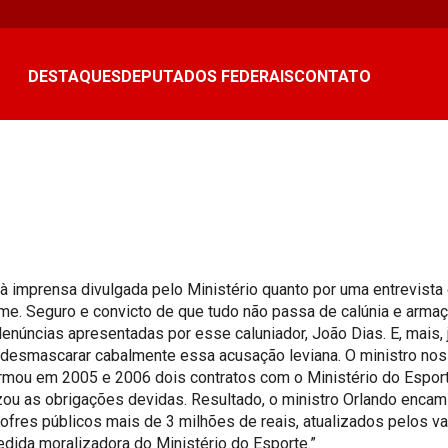
DESTAQUES
DEPUTADOS FEDERAIS
CONTATO
 à imprensa divulgada pelo Ministério quanto por uma entrevista
irme. Seguro e convicto de que tudo não passa de calúnia e arm
 denúncias apresentadas por esse caluniador, João Dias. E, mais
a desmascarar cabalmente essa acusação leviana. O ministro nos
 firmou em 2005 e 2006 dois contratos com o Ministério do Esp
izou as obrigações devidas. Resultado, o ministro Orlando enca
fres públicos mais de 3 milhões de reais, atualizados pelos val
edida moralizadora do Ministério do Esporte.”