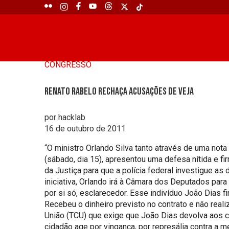
CONGRESSO
Renato Rabelo rechaça acusações de Veja
por hacklab
16 de outubro de 2011
“O ministro Orlando Silva tanto através de uma nota
(sábado, dia 15), apresentou uma defesa nítida e f
da Justiça para que a polícia federal investigue as
iniciativa, Orlando irá à Câmara dos Deputados par
por si só, esclarecedor. Esse indivíduo João Dias
Recebeu o dinheiro previsto no contrato e não real
União (TCU) que exige que João Dias devolva aos co
cidadão age por vingança, por represália contra a m