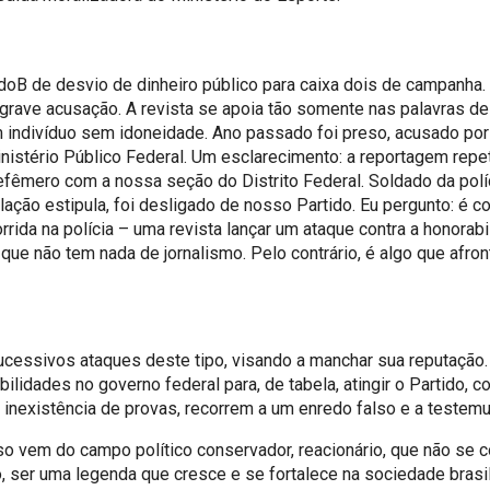
oB de desvio de dinheiro público para caixa dois de campanha.
grave acusação. A revista se apoia tão somente nas palavras d
m indivíduo sem idoneidade. Ano passado foi preso, acusado por
inistério Público Federal. Um esclarecimento: a reportagem repet
êmero com a nossa seção do Distrito Federal. Soldado da polícia
lação estipula, foi desligado de nosso Partido. Eu pergunto: é
rrida na polícia – uma revista lançar um ataque contra a honor
que não tem nada de jornalismo. Pelo contrário, é algo que afro
sucessivos ataques deste tipo, visando a manchar sua reputa
ilidades no governo federal para, de tabela, atingir o Partido,
na inexistência de provas, recorrem a um enredo falso e a teste
o vem do campo político conservador, reacionário, que não se 
 ser uma legenda que cresce e se fortalece na sociedade brasi