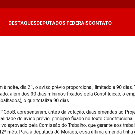
DESTAQUES
DEPUTADOS FEDERAIS
CONTATO
noite, dia 21, o aviso prévio proporcional, limitado a 90 dias.
do, além dos 30 dias mínimos fixados pela Constituição, o empr
abalhados), o que totaliza 90 dias.
CdoB, apresentaram, antes da votação, duas emendas ao Projeto
onalidade do aviso prévio, princípio fixado no texto Constitucion
vo aprovado pela Comissão do Trabalho, que garante aos trabalh
12º mês. Para a deputada Jô Moraes, essa última emenda tinha