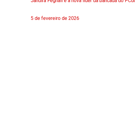
Jandira Feghali é a nova líder da bancada do PC
5 de fevereiro de 2026