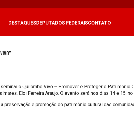
DESTAQUES
DEPUTADOS FEDERAIS
CONTATO
 Vivo”
seminário Quilombo Vivo – Promover e Proteger o Patrimônio Cul
mares, Eloi Ferreira Araujo. O evento será nos dias 14 e 15, no A
ra a preservação e promoção do patrimônio cultural das comuni