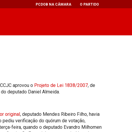
PCDOB NA CÂMARA
O PARTIDO
 a CCJC aprovou o
Projeto de Lei 1838/2007
, de
a do deputado Daniel Almeida.
or
original
, deputado Mendes Ribeiro Filho, havia
 pediu verificação do quórum de votação,
 terça-feira, quando o deputado Evandro Milhomen