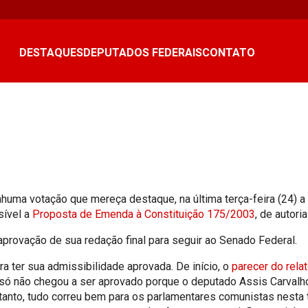
DESTAQUES
DEPUTADOS FEDERAIS
CONTATO
enhuma votação que mereça destaque, na última terça-feira (24)
sível a
Proposta de Emenda à Constituição 175/2003
, de autori
rovação de sua redação final para seguir ao Senado Federal.
a ter sua admissibilidade aprovada. De início, o
parecer do relat
 só não chegou a ser aprovado porque o deputado Assis Carvalho
etanto, tudo correu bem para os parlamentares comunistas nesta