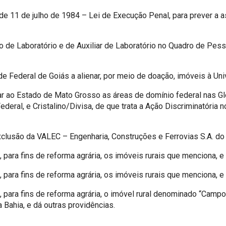
 de 11 de julho de 1984 – Lei de Execução Penal, para prever a a
o de Laboratório e de Auxiliar de Laboratório no Quadro de Pesso
de Federal de Goiás a alienar, por meio de doação, imóveis à Un
oar ao Estado de Mato Grosso as áreas de domínio federal nas G
Federal, e Cristalino/Divisa, de que trata a Ação Discriminatóri
xclusão da VALEC – Engenharia, Construções e Ferrovias S.A. d
 para fins de reforma agrária, os imóveis rurais que menciona, e
 para fins de reforma agrária, os imóveis rurais que menciona, e
 para fins de reforma agrária, o imóvel rural denominado “Campo
 Bahia, e dá outras providências.