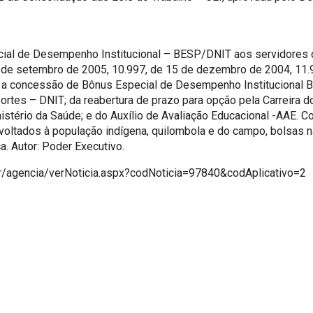
al de Desempenho Institucional – BESP/DNIT aos servidores d
2 de setembro de 2005, 10.997, de 15 de dezembro de 2004, 11.9
bre a concessão de Bônus Especial de Desempenho Institucional 
rtes – DNIT; da reabertura de prazo para opção pela Carreira do
stério da Saúde; e do Auxílio de Avaliação Educacional -AAE. C
oltados à população indígena, quilombola e do campo, bolsas na
. Autor: Poder Executivo.
.br/agencia/verNoticia.aspx?codNoticia=97840&codAplicativo=2