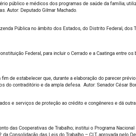
ério público e médicos dos programas de saúde da família; uti
ias. Autor: Deputado Gilmar Machado.
nda Pública no âmbito dos Estados, do Distrito Federal, dos Te
nstituição Federal, para incluir o Cerrado e a Caatinga entre o
 a fim de estabelecer que, durante a elaboração do parecer prévi
s do contraditório e da ampla defesa. Autor: Senador César Bo
ados e serviços de proteção ao crédito e congêneres e dá outr
nto das Cooperativas de Trabalho; institui o Programa Naciona
 da Consolidação das Leis do Trabalho – CLT, aprovada pelo Dec