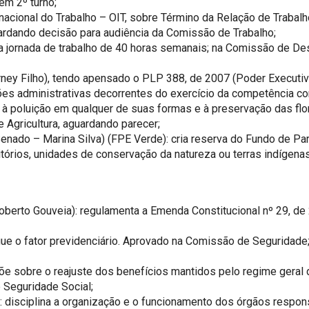
em 2º turno;
nacional do Trabalho – OIT, sobre Término da Relação de Trabalh
ardando decisão para audiência da Comissão de Trabalho;
e a jornada de trabalho de 40 horas semanais; na Comissão de 
ney Filho), tendo apensado o PLP 388, de 2007 (Poder Executivo
ções administrativas decorrentes do exercício da competência c
 poluição em qualquer de suas formas e à preservação das florest
de Agricultura, aguardando parecer;
enado – Marina Silva) (FPE Verde): cria reserva do Fundo de Pa
tórios, unidades de conservação da natureza ou terras indígena
Roberto Gouveia): regulamenta a Emenda Constitucional nº 29, 
ingue o fator previdenciário. Aprovado na Comissão de Segurida
põe sobre o reajuste dos benefícios mantidos pelo regime geral d
 Seguridade Social;
): disciplina a organização e o funcionamento dos órgãos respo