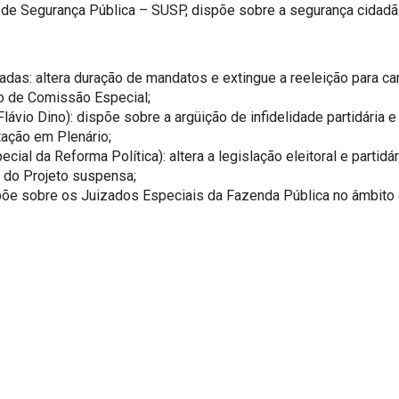
ico de Segurança Pública – SUSP, dispõe sobre a segurança cida
das: altera duração de mandatos e extingue a reeleição para ca
o de Comissão Especial;
vio Dino): dispõe sobre a argüição de infidelidade partidária e s
tação em Plenário;
ial da Reforma Política): altera a legislação eleitoral e partidá
o do Projeto suspensa;
põe sobre os Juizados Especiais da Fazenda Pública no âmbito do