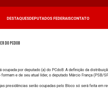
DESTAQUES
DEPUTADOS FEDERAIS
CONTATO
ser do PCdoB
 ocupada por deputado (a) do PCdoB. A definição da distribuiç
 formam e de seu atual líder, o deputado Márcio França (PSB/SP
jas presidências serão ocupadas pelo Bloco só será feita em re