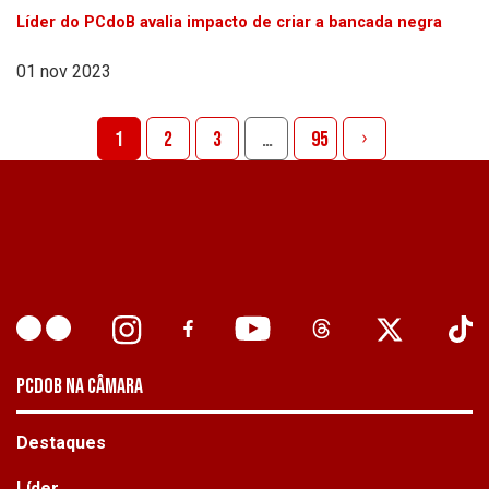
Líder do PCdoB avalia impacto de criar a bancada negra
01 nov 2023
1
2
3
…
95
PCDOB NA CÂMARA
Destaques
Líder