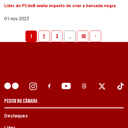
Líder do PCdoB avalia impacto de criar a bancada negra
01 nov 2023
1
2
3
…
95
PCDOB NA CÂMARA
Destaques
Líder