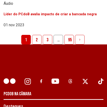
Áudio
Líder do PCdoB avalia impacto de criar a bancada negra
01 nov 2023
1
2
3
…
95
PCDOB NA CÂMARA
Destaques