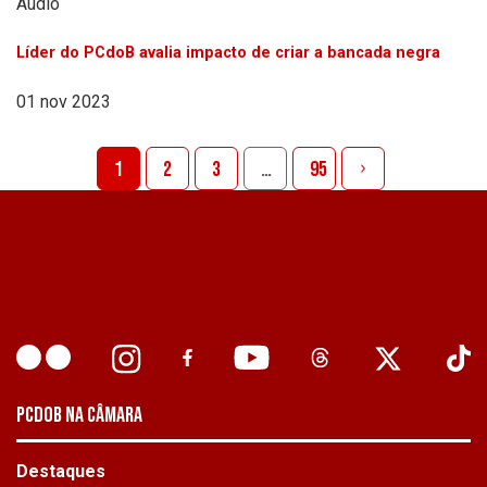
Áudio
Líder do PCdoB avalia impacto de criar a bancada negra
01 nov 2023
1
2
3
…
95
PCDOB NA CÂMARA
Destaques