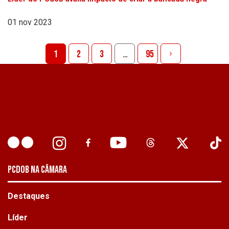
01 nov 2023
1
2
3
…
95
PCDOB NA CÂMARA
Destaques
Líder