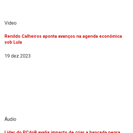
Video
Renildo Calheiros aponta avanços na agenda econômica
sob Lula
19 dez 2023
Áudio
Líder do PCdoB avalia impacto de criar a bancada negra