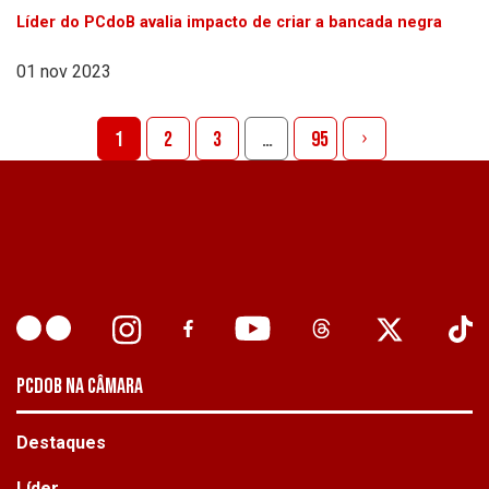
Líder do PCdoB avalia impacto de criar a bancada negra
01 nov 2023
1
2
3
…
95
PCDOB NA CÂMARA
Destaques
Líder