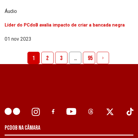
Áudio
Líder do PCdoB avalia impacto de criar a bancada negra
01 nov 2023
1
2
3
…
95
PCDOB NA CÂMARA