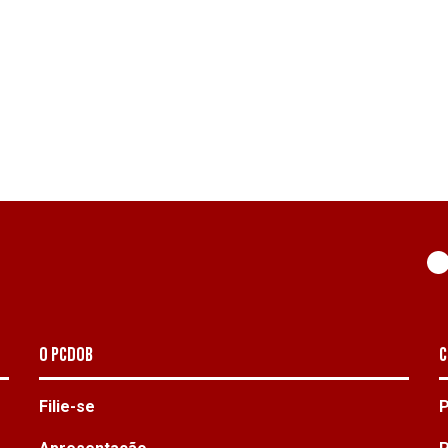
O PCdoB
C
Filie-se
P