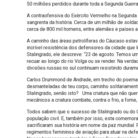
50 milhões perdidos durante toda a Segunda Guerra
A contraofensiva do Exército Vermelho na Segunda Gu
sangrenta da história. Cerca de um milhão de solda
cerca de 800 mil homens, entre alemães e países ali
A caminho das áreas petrolíferas do Cáucaso estav
incrível resistência dos defensores da cidade que
Stalingrado, ele descreve: “23 de agosto. Temos u
recuar ao longo do rio Volga ou se render. Na verd
divisões russas no sul continuam resistindo durame
Carlos Drummond de Andrade, em trecho do poema Ca
desmanteladas de teu corpo, caminho solitariamente
Stalingrado, senão isto? Uma criatura que não quer 
mecânicos a criatura combate, contra o frio, a fome, 
Todos sabem que o sucesso de Stalingrado ou do Ce
população civil. E, também por isso, esta comemora
sacrificaram sua história em nome da paz mundial
regimentos femininos de aviação para atuar na defe