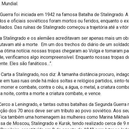
 Mundial.
erra foi iniciada em 1942 na famosa Batalha de Stalingrado. A b
dos e oficiais soviéticos foram mortos ou feridos, enquanto o ex
ados. Das ruínas de Stalingrado começou a trajetória até a vitór
a Stalingrado e os alemães acreditavam ser apenas mais um obs
 lutavam até a morte. Em um dos trechos do diário de um soldad
ma ótima notícia: nossas tropas chegaram ao Volga e tomaram p
ade, verificamos algo incompreensível. Enquanto nossas tropas 
nte. Eles são fanáticos…”.
rta a Stalingrado, nos diz: À tamanha distância procuro, indag
 em tuas ruas onde há mãos soltas e relógios partidos, sinto-te
morrer e combate, contra o céu, a água, o metal, a criatura com
a noite, contra a morte a criatura combate, e vence.
rco a Leningrado, e tantas outras batalhas da Segunda Guerra 
ção dos 70 anos deve ser um tributo ao povo soviético. Aos seu
. Fica também uma homenagem às mulheres como Marina Mikhail
sa de Moscou, Stalingrado e Kursk, tendo realizado cerca de 9 