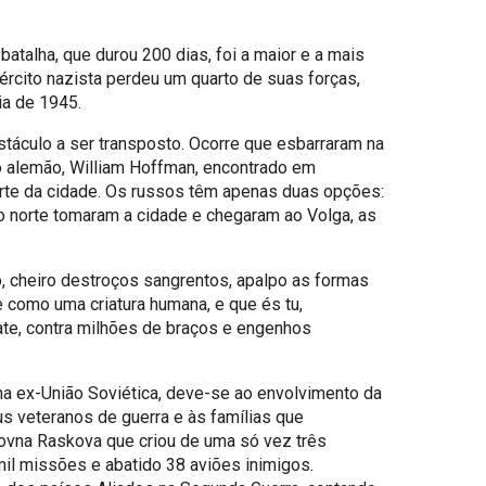
atalha, que durou 200 dias, foi a maior e a mais
ército nazista perdeu um quarto de suas forças,
ia de 1945.
táculo a ser transposto. Ocorre que esbarraram na
o alemão, William Hoffman, encontrado em
arte da cidade. Os russos têm apenas duas opções:
do norte tomaram a cidade e chegaram ao Volga, as
o, cheiro destroços sangrentos, apalpo as formas
 como uma criatura humana, e que és tu,
bate, contra milhões de braços e engenhos
na ex-União Soviética, deve-se ao envolvimento da
s veteranos de guerra e às famílias que
ovna Raskova que criou de uma só vez três
mil missões e abatido 38 aviões inimigos.