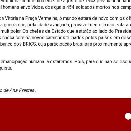
sileira, constituída em 9 de agosto de 1943 para lutar ao lad
l homens envolvidos, dos quais 454 soldados mortos nos campos
a da Vitória na Praça Vermelha, o mundo estará de novo com os 
da guerra que, pela idade avançada, provavelmente já não esta
s multipolar. Os chefes de Estado que estarão ao lado do Presid
 choca com os novos caminhos trilhados pelos países em dese
anco dos BRICS, cuja participação brasileira proximamente a
emancipação humana lá estaremos. Pois, para que não se esqueç
uista.
 de Ana Prestes .