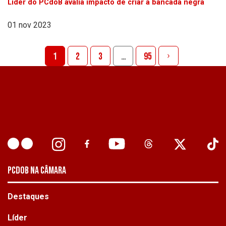
Líder do PCdoB avalia impacto de criar a bancada negra
01 nov 2023
1
2
3
…
95
PCDOB NA CÂMARA
Destaques
Líder