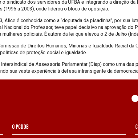
o o sindicato dos servidores da UFBA e integrando a direção da F
 (1995 a 2003), onde liderou o bloco de oposição.
Alice é conhecida como a “deputada da pisadinha”, por sua lut
ial Nacional do Professor, teve papel decisivo na aprovação do
mulheres policiais. É autora da lei que elevou o 2 de Julho (In
Comissão de Direitos Humanos, Minorias e Igualdade Racial da 
olíticas de proteção social e igualdade.
tersindical de Assessoria Parlamentar (Diap) como uma das par
indo sua vasta experiência à defesa intransigente da democracia,
O PCdoB
C