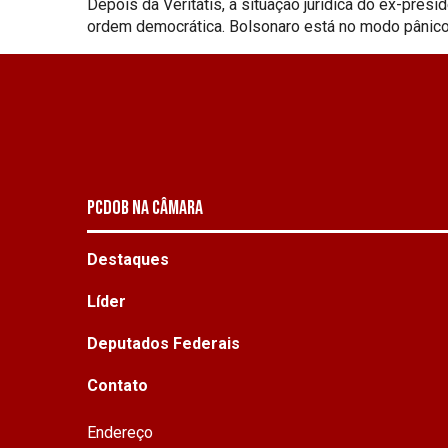
Depois da Veritatis, a situação jurídica do ex-pres
ordem democrática. Bolsonaro está no modo pânico
PCDOB NA CÂMARA
Destaques
Líder
Deputados Federais
Contato
Endereço