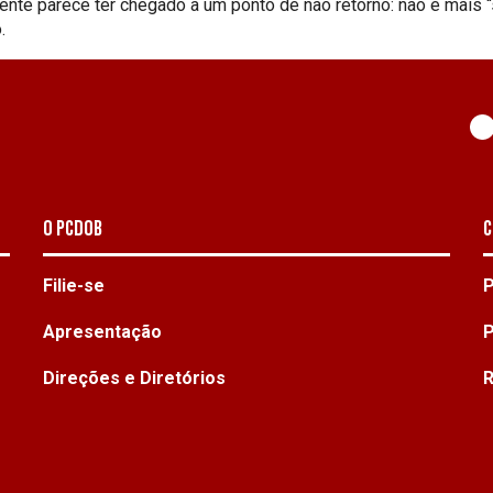
idente parece ter chegado a um ponto de não retorno: não é mais
.
O PCdoB
C
Filie-se
P
Apresentação
P
Direções e Diretórios
R