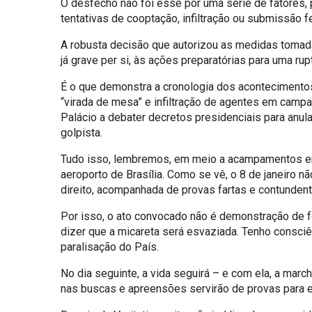
O desfecho não foi esse por uma série de fatores, 
tentativas de cooptação, infiltração ou submissão f
A robusta decisão que autorizou as medidas tomadas 
já grave per si, às ações preparatórias para uma rupt
É o que demonstra a cronologia dos acontecimentos. 
“virada de mesa” e infiltração de agentes em cam
Palácio a debater decretos presidenciais para anul
golpista.
Tudo isso, lembremos, em meio a acampamentos em f
aeroporto de Brasília. Como se vê, o 8 de janeiro 
direito, acompanhada de provas fartas e contundent
Por isso, o ato convocado não é demonstração de fo
dizer que a micareta será esvaziada. Tenho consci
paralisação do País.
No dia seguinte, a vida seguirá – e com ela, a mar
nas buscas e apreensões servirão de provas para el