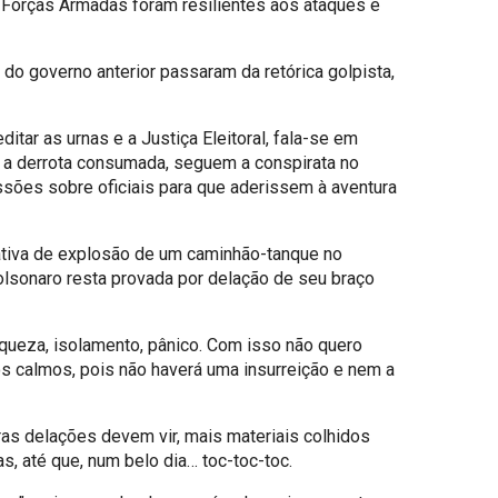
s Forças Armadas foram resilientes aos ataques e
 do governo anterior passaram da retórica golpista,
tar as urnas e a Justiça Eleitoral, fala-se em
 a derrota consumada, seguem a conspirata no
essões sobre oficiais para que aderissem à aventura
ativa de explosão de um caminhão-tanque no
Bolsonaro resta provada por delação de seu braço
aqueza, isolamento, pânico. Com isso não quero
os calmos, pois não haverá uma insurreição e nem a
ras delações devem vir, mais materiais colhidos
, até que, num belo dia… toc-toc-toc.