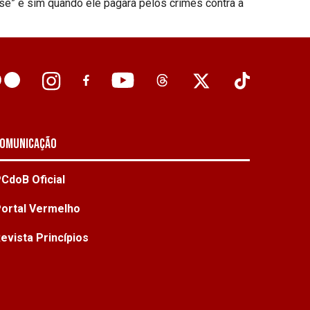
 “se” e sim quando ele pagará pelos crimes contra a
omunicação
CdoB Oficial
ortal Vermelho
evista Princípios