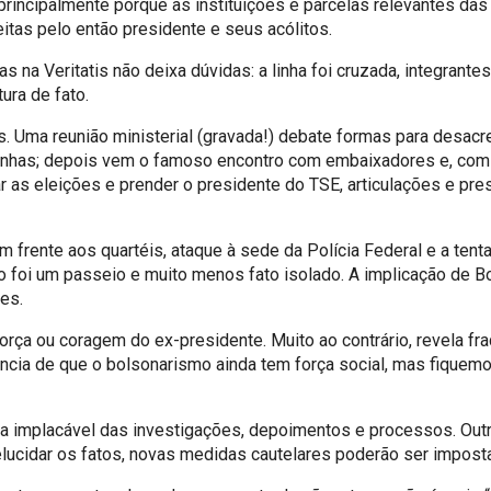
principalmente porque as instituições e parcelas relevantes da
eitas pelo então presidente e seus acólitos.
na Veritatis não deixa dúvidas: a linha foi cruzada, integrantes
ura de fato.
Uma reunião ministerial (gravada!) debate formas para desacredi
panhas; depois vem o famoso encontro com embaixadores e, com
ar as eleições e prender o presidente do TSE, articulações e pr
rente aos quartéis, ataque à sede da Polícia Federal e a tent
não foi um passeio e muito menos fato isolado. A implicação de 
es.
rça ou coragem do ex-presidente. Muito ao contrário, revela fr
ência de que o bolsonarismo ainda tem força social, mas fiquem
cha implacável das investigações, depoimentos e processos. Out
ucidar os fatos, novas medidas cautelares poderão ser impostas