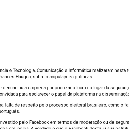
cia e Tecnologia, Comunicação e Informática realizaram nesta ter
Frances Haugen, sobre manipulações políticas.
 denunciou a empresa por priorizar o lucro no lugar da seguran
onvidada para esclarecer o papel da plataforma na disseminaçã
falta de respeito pelo processo eleitoral brasileiro, como o f
português.
 investido pelo Facebook em termos de moderação ou de seguran
s em inglês. A verdade é que o Facebook destruiu sua estrutur