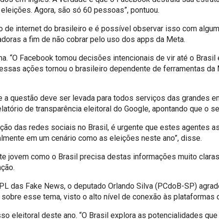
 eleições. Agora, são só 60 pessoas”, pontuou.
ão de internet do brasileiro e é possível observar isso com alg
adoras a fim de não cobrar pelo uso dos apps da Meta.
rma. “O Facebook tomou decisões intencionais de vir até o Brasi
 dessas ações tornou o brasileiro dependente de ferramentas da
que a questão deve ser levada para todos serviços das grandes 
elatório de transparência eleitoral do Google, apontando que o s
ção das redes sociais no Brasil, é urgente que estes agentes
palmente em um cenário como as eleições neste ano”, disse.
 jovem como o Brasil precisa destas informações muito claras. 
ção.
mo PL das Fake News, o deputado Orlando Silva (PCdoB-SP) agra
 sobre esse tema, visto o alto nível de conexão às plataformas d
o eleitoral deste ano. “O Brasil explora as potencialidades qu